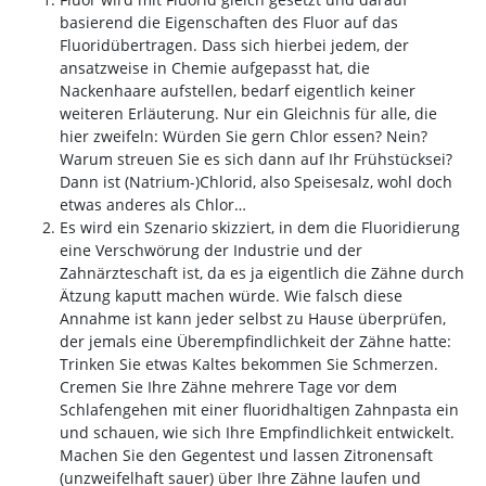
basierend die Eigenschaften des Fluor auf das
Fluoridübertragen. Dass sich hierbei jedem, der
ansatzweise in Chemie aufgepasst hat, die
Nackenhaare aufstellen, bedarf eigentlich keiner
weiteren Erläuterung. Nur ein Gleichnis für alle, die
hier zweifeln: Würden Sie gern Chlor essen? Nein?
Warum streuen Sie es sich dann auf Ihr Frühstücksei?
Dann ist (Natrium-)Chlorid, also Speisesalz, wohl doch
etwas anderes als Chlor…
Es wird ein Szenario skizziert, in dem die Fluoridierung
eine Verschwörung der Industrie und der
Zahnärzteschaft ist, da es ja eigentlich die Zähne durch
Ätzung kaputt machen würde. Wie falsch diese
Annahme ist kann jeder selbst zu Hause überprüfen,
der jemals eine Überempfindlichkeit der Zähne hatte:
Trinken Sie etwas Kaltes bekommen Sie Schmerzen.
Cremen Sie Ihre Zähne mehrere Tage vor dem
Schlafengehen mit einer fluoridhaltigen Zahnpasta ein
und schauen, wie sich Ihre Empfindlichkeit entwickelt.
Machen Sie den Gegentest und lassen Zitronensaft
(unzweifelhaft sauer) über Ihre Zähne laufen und