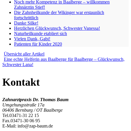
Noch mehr Kompetenz in Baalberge – willkommen
Zahnärztin Stief!
Die Zahnheilkunde der Wikinger war erstaunlich
fortschrittlich
Danke Silke!
Herzlichen Glückwunsch, Schwester Vanessa!
Naturheilkunde etabliert sich
Vielen Dank, Gabi!
Patienten für Kinder 2020
Übersicht aller Artikel
Eine echte Helferin aus Baalberge für Baalberge – Glückwunsch,
Schwester Lana!
Kontakt
Zahnarztpraxis Dr. Thomas Baum
Umgehungsstraße 17a
06406 Bernburg / OT Baalberge
Tel.
03471-31 22 15
Fax.
03471-30 06 95
E-Mail:
info@zap-baum.de