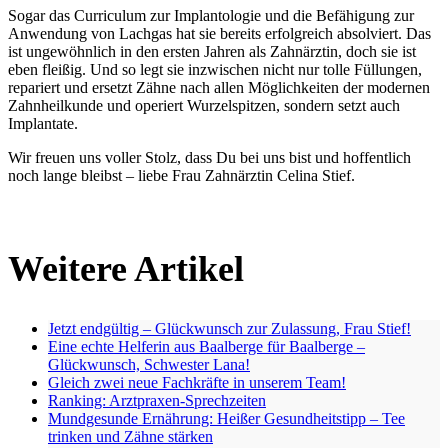
Sogar das Curriculum zur Implantologie und die Befähigung zur
Anwendung von Lachgas hat sie bereits erfolgreich absolviert. Das
ist ungewöhnlich in den ersten Jahren als Zahnärztin, doch sie ist
eben fleißig. Und so legt sie inzwischen nicht nur tolle Füllungen,
repariert und ersetzt Zähne nach allen Möglichkeiten der modernen
Zahnheilkunde und operiert Wurzelspitzen, sondern setzt auch
Implantate.
Wir freuen uns voller Stolz, dass Du bei uns bist und hoffentlich
noch lange bleibst – liebe Frau Zahnärztin Celina Stief.
Weitere Artikel
Jetzt endgültig – Glückwunsch zur Zulassung, Frau Stief!
Eine echte Helferin aus Baalberge für Baalberge –
Glückwunsch, Schwester Lana!
Gleich zwei neue Fachkräfte in unserem Team!
Ranking: Arztpraxen-Sprechzeiten
Mundgesunde Ernährung: Heißer Gesundheitstipp – Tee
trinken und Zähne stärken